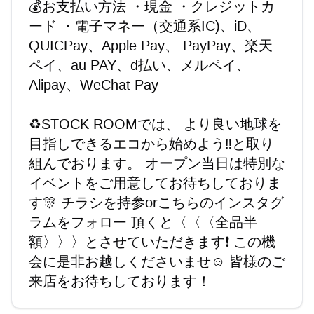
💰お支払い方法 ・現金 ・クレジットカ
ード ・電子マネー（交通系IC)、iD、
QUICPay、Apple Pay、 PayPay、楽天
ペイ、au PAY、d払い、メルペイ、
Alipay、WeChat Pay
♻️STOCK ROOMでは、 より良い地球を
目指しできるエコから始めよう‼️と取り
組んでおります。 オープン当日は特別な
イベントをご用意してお待ちしておりま
す🎊 チラシを持参orこちらのインスタグ
ラムをフォロー 頂くと〈〈〈全品半
額〉〉〉とさせていただきます❗️ この機
会に是非お越しくださいませ☺️ 皆様のご
来店をお待ちしております！